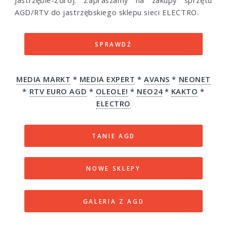
AGD/RTV do jastrzębskiego sklepu sieci ELECTRO.
SPRAWDŹ
MEDIA MARKT
*
MEDIA EXPERT
*
AVANS
*
NEONET
*
RTV EURO AGD
*
OLEOLE!
*
NEO24
*
KAKTO
*
ELECTRO
TANIE AGD
NOWE SKLEPY
GALERIA Z AGD