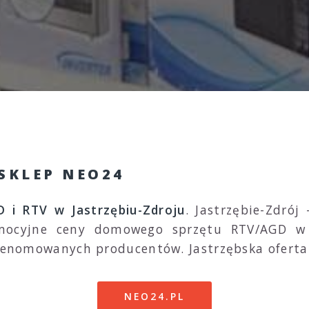
 SKLEP NEO24
 i RTV w Jastrzębiu-Zdroju
. Jastrzębie-Zdrój
ocyjne ceny domowego sprzętu RTV/AGD w J
d renomowanych producentów. Jastrzębska ofert
NEO24.PL